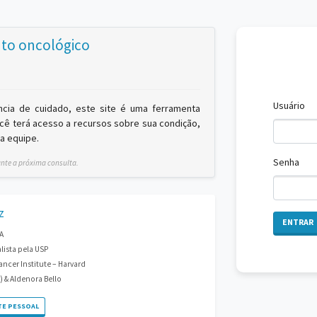
to oncológico
Usuário
ncia de cuidado, este site é uma ferramenta
ocê terá acesso a recursos sobre sua condição,
a equipe.
Senha
ante a próxima consulta.
z
A
lista pela USP
ncer Institute – Harvard
) & Aldenora Bello
TE PESSOAL