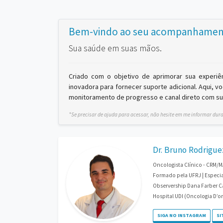
Bem-vindo ao seu acompanhamen
Sua saúde em suas mãos.
Criado com o objetivo de aprimorar sua experiê
inovadora para fornecer suporte adicional. Aqui, v
monitoramento de progresso e canal direto com su
*Se precisar de ajuda para acessar, não hesite em me informar dur
Dr. Bruno Rodrigue
Oncologista Clínico - CRM/M
Formado pela UFRJ | Especia
Observership Dana Farber Ca
Hospital UDI (Oncologia D’or
SIGA NO INSTAGRAM
SI